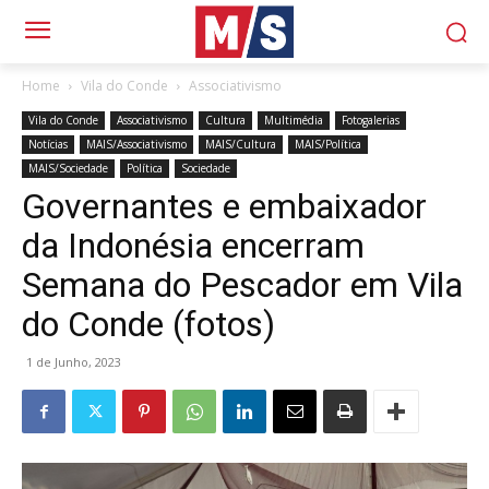
Home
Vila do Conde
Associativismo
Vila do Conde
Associativismo
Cultura
Multimédia
Fotogalerias
Notícias
MAIS/Associativismo
MAIS/Cultura
MAIS/Política
MAIS/Sociedade
Política
Sociedade
Governantes e embaixador
da Indonésia encerram
Semana do Pescador em Vila
do Conde (fotos)
1 de Junho, 2023