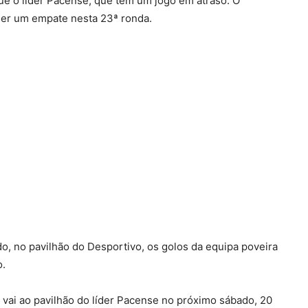
e o líder Pacense, que tem um jogo em atraso. O
der um empate nesta 23ª ronda.
do, no pavilhão do Desportivo, os golos da equipa poveira
o.
vai ao pavilhão do líder Pacense no próximo sábado, 20