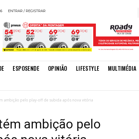
26
ENTRAR / REGISTRAR
DE
ESPOSENDE
OPINIÃO
LIFESTYLE
MULTIMÉDIA
ambição pelo play-off de subida após nova vitória
tém ambição pelo