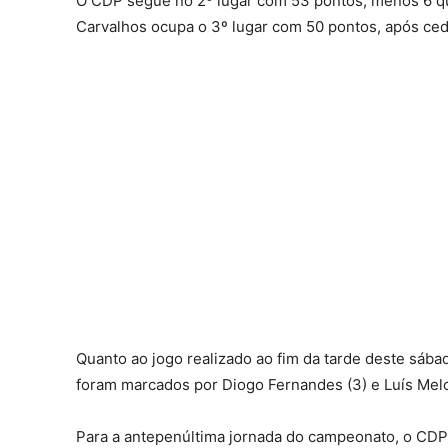
O CDP segue no 2º lugar com 53 pontos, menos 6 qu
Carvalhos ocupa o 3º lugar com 50 pontos, após ce
Quanto ao jogo realizado ao fim da tarde deste sába
foram marcados por Diogo Fernandes (3) e Luís Mel
Para a antepenúltima jornada do campeonato, o CDP 