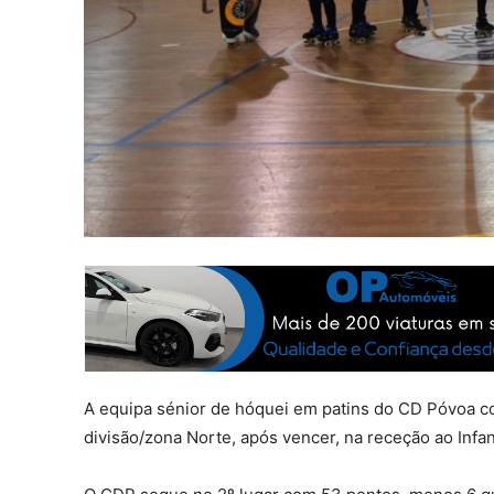
A equipa sénior de hóquei em patins do CD Póvoa c
divisão/zona Norte, após vencer, na receção ao Infan