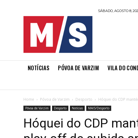
SÁBADO, AGOSTO 8, 20
NOTÍCIAS
PÓVOA DE VARZIM
VILA DO CON
Home
Póvoa de Varzim
Desporto
Hóquei do CDP mantém 
Póvoa de Varzim
Desporto
Notícias
MAIS/Desporto
Hóquei do CDP man