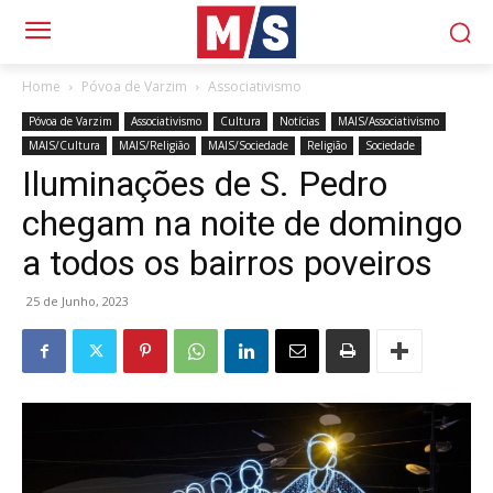
Home
Póvoa de Varzim
Associativismo
Póvoa de Varzim
Associativismo
Cultura
Notícias
MAIS/Associativismo
MAIS/Cultura
MAIS/Religião
MAIS/Sociedade
Religião
Sociedade
Iluminações de S. Pedro
chegam na noite de domingo
a todos os bairros poveiros
25 de Junho, 2023