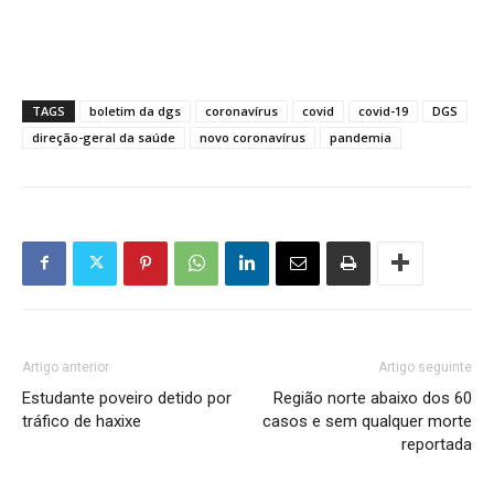
TAGS
boletim da dgs
coronavírus
covid
covid-19
DGS
direção-geral da saúde
novo coronavírus
pandemia
Artigo anterior
Artigo seguinte
Estudante poveiro detido por
Região norte abaixo dos 60
tráfico de haxixe
casos e sem qualquer morte
reportada