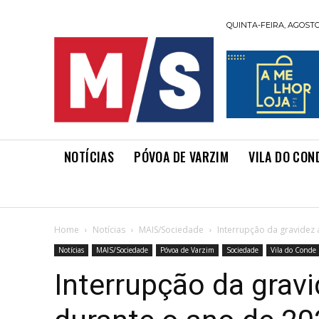
QUINTA-FEIRA, AGOSTO 
NOTÍCIAS
PÓVOA DE VARZIM
VILA DO CON
Home
Notícias
MAIS/Sociedade
Interrupção da gravidez
Notícias
MAIS/Sociedade
Póvoa de Varzim
Sociedade
Vila do Conde
Interrupção da gra