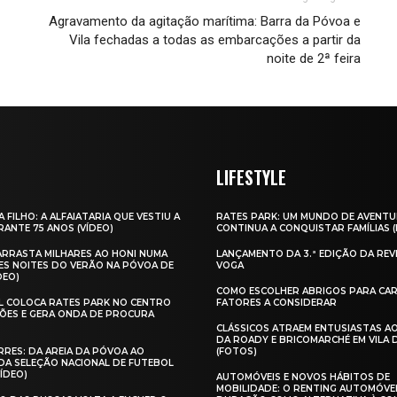
Agravamento da agitação marítima: Barra da Póvoa e
Vila fechadas a todas as embarcações a partir da
noite de 2ª feira
LIFESTYLE
A FILHO: A ALFAIATARIA QUE VESTIU A
RATES PARK: UM MUNDO DE AVENTU
ANTE 75 ANOS (VÍDEO)
CONTINUA A CONQUISTAR FAMÍLIAS 
 ARRASTA MILHARES AO HONI NUMA
LANÇAMENTO DA 3.ª EDIÇÃO DA REV
ES NOITES DO VERÃO NA PÓVOA DE
VOGA
DEO)
COMO ESCOLHER ABRIGOS PARA CAR
AL COLOCA RATES PARK NO CENTRO
FATORES A CONSIDERAR
ÕES E GERA ONDA DE PROCURA
CLÁSSICOS ATRAEM ENTUSIASTAS A
DA ROADY E BRICOMARCHÉ EM VILA
RES: DA AREIA DA PÓVOA AO
(FOTOS)
A SELEÇÃO NACIONAL DE FUTEBOL
VÍDEO)
AUTOMÓVEIS E NOVOS HÁBITOS DE
MOBILIDADE: O RENTING AUTOMÓVE