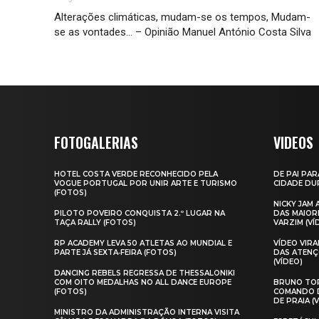
Alterações climáticas, mudam-se os tempos, Mudam-
se as vontades… – Opinião Manuel António Costa Silva
FOTOGALERIAS
VIDEOS
HOTEL COSTA VERDE RECONHECIDO PELA
DE PAI PAR
VOGUE PORTUGAL POR UNIR ARTE E TURISMO
CIDADE DUR
(FOTOS)
NICKY JAM
PILOTO POVEIRO CONQUISTA 2.º LUGAR NA
DAS MAIOR
TAÇA RALLY (FOTOS)
VARZIM (VÍ
RP ACADEMY LEVA 50 ATLETAS AO MUNDIAL E
VÍDEO VIR
PARTE JÁ SEXTA‑FEIRA (FOTOS)
DAS ATENÇ
(VÍDEO)
DANCING REBELS REGRESSA DE THESSALONIKI
COM OITO MEDALHAS NO ALL DANCE EUROPE
BRUNO TOR
(FOTOS)
COMANDO D
DE PRAIA (
MINISTRO DA ADMINISTRAÇÃO INTERNA VISITA