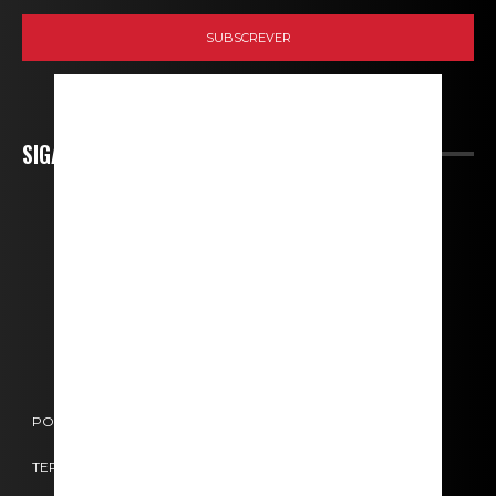
SIGA-NOS
POLÍTICA DE COOKIES
POLÍTICA DE PRIVACIDADE
TERMOS E CONDIÇÕES
CONTACTOS
FICHA TÉCNICA