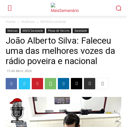
Home
Notícias
MAIS/Sociedade
Notícias
MAIS/Sociedade
Póvoa de Varzim
Sociedade
João Alberto Silva: Faleceu
uma das melhores vozes da
rádio poveira e nacional
15 de Abril, 2024