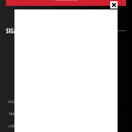
SIGA-NOS
POLÍTICA DE COOKIES
POLÍTICA DE PRIVACIDADE
TERMOS E CONDIÇÕES
CONTACTOS
FICHA TÉCNICA
LIVRO DE RECLAMAÇÕES