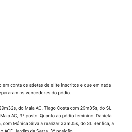
em conta os atletas de elite inscritos e que em nada
epararam os vencedores do pódio.
m 29m32s, do Maia AC, Tiago Costa com 29m35s, do SL
 Maia AC, 3º posto. Quanto ao pódio feminino, Daniela
 com Mónica Silva a realizar 33m05s, do SL Benfica, a
o ACD Jardim da Serra, 3ª posição.