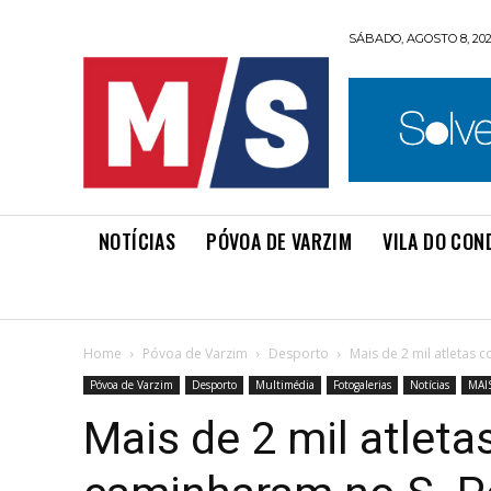
SÁBADO, AGOSTO 8, 20
NOTÍCIAS
PÓVOA DE VARZIM
VILA DO CON
Home
Póvoa de Varzim
Desporto
Mais de 2 mil atletas
Póvoa de Varzim
Desporto
Multimédia
Fotogalerias
Notícias
MAI
Mais de 2 mil atleta