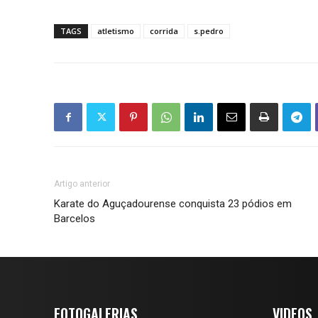
TAGS
atletismo
corrida
s.pedro
Artigo anterior
Karate do Aguçadourense conquista 23 pódios em
Barcelos
FOTOGALERIAS
VIDEOS