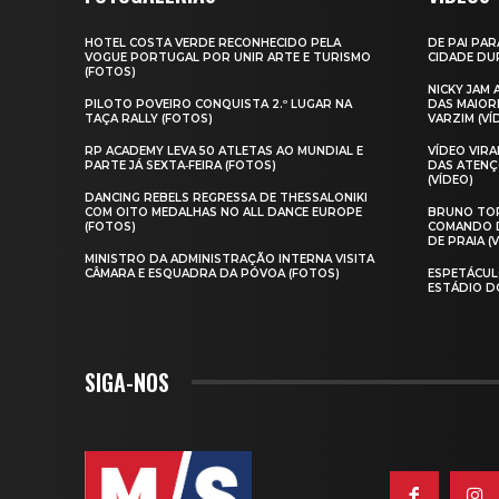
HOTEL COSTA VERDE RECONHECIDO PELA
DE PAI PAR
VOGUE PORTUGAL POR UNIR ARTE E TURISMO
CIDADE DUR
(FOTOS)
NICKY JAM
PILOTO POVEIRO CONQUISTA 2.º LUGAR NA
DAS MAIOR
TAÇA RALLY (FOTOS)
VARZIM (VÍ
RP ACADEMY LEVA 50 ATLETAS AO MUNDIAL E
VÍDEO VIR
PARTE JÁ SEXTA‑FEIRA (FOTOS)
DAS ATENÇ
(VÍDEO)
DANCING REBELS REGRESSA DE THESSALONIKI
COM OITO MEDALHAS NO ALL DANCE EUROPE
BRUNO TOR
(FOTOS)
COMANDO D
DE PRAIA (
MINISTRO DA ADMINISTRAÇÃO INTERNA VISITA
CÂMARA E ESQUADRA DA PÓVOA (FOTOS)
ESPETÁCUL
ESTÁDIO D
SIGA-NOS