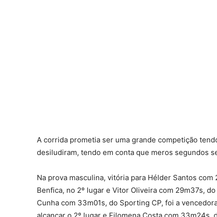
A corrida prometia ser uma grande competição tendo 
desiludiram, tendo em conta que meros segundos s
Na prova masculina, vitória para Hélder Santos co
Benfica, no 2º lugar e Vitor Oliveira com 29m37s, do
Cunha com 33m01s, do Sporting CP, foi a vencedora,
alcançar o 2º lugar e Filomena Costa com 33m24s, d