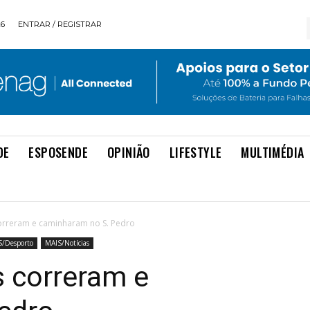
26
ENTRAR / REGISTRAR
DE
ESPOSENDE
OPINIÃO
LIFESTYLE
MULTIMÉDIA
 correram e caminharam no S. Pedro
S/Desporto
MAIS/Notícias
s correram e