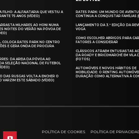
A FILHO: A ALFAIATARIA QUE VESTIU A
RATES PARK: UM MUNDO DE AVENTU
ANTE 75 ANOS (VÍDEO)
CONTINUA A CONQUISTAR FAMÍLIAS 
 ARRASTA MILHARES AO HONI NUMA
LANÇAMENTO DA 3.ª EDIÇÃO DA REV
ES NOITES DO VERÃO NA PÓVOA DE
VOGA
DEO)
COMO ESCOLHER ABRIGOS PARA CAR
AL COLOCA RATES PARK NO CENTRO
FATORES A CONSIDERAR
ÕES E GERA ONDA DE PROCURA
CLÁSSICOS ATRAEM ENTUSIASTAS A
DA ROADY E BRICOMARCHÉ EM VILA
RES: DA AREIA DA PÓVOA AO
(FOTOS)
A SELEÇÃO NACIONAL DE FUTEBOL
VÍDEO)
AUTOMÓVEIS E NOVOS HÁBITOS DE
MOBILIDADE: O RENTING AUTOMÓVE
O DAS RUSGAS VOLTA A ENCHER O
DURAÇÃO COMO ALTERNATIVA À CO
O VARZIM ESTE SÁBADO (VÍDEO)
POLÍTICA DE COOKIES
POLÍTICA DE PRIVACIDA