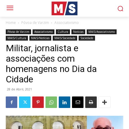
Home
Póvoa de Varzim
Associativismo
Póvoa de Varzim
Associativismo
Cultura
Notícias
MAIS/Associativismo
MAIS/Cultura
MAIS/Notícias
MAIS/Sociedade
Sociedade
Militar, jornalista e
associações com
homenagens no Dia da
Cidade
28 de Abril, 2021