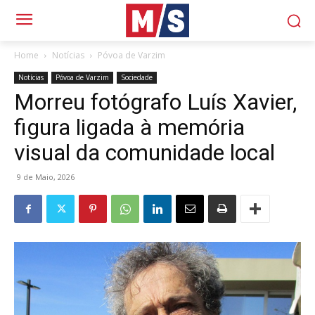
Home
Notícias
Póvoa de Varzim
Notícias
Póvoa de Varzim
Sociedade
Morreu fotógrafo Luís Xavier,
figura ligada à memória
visual da comunidade local
9 de Maio, 2026