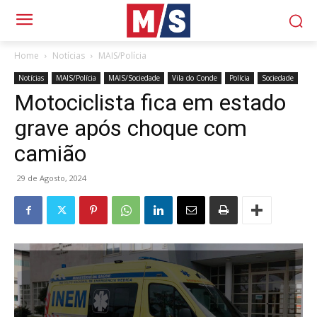
Home
Notícias
MAIS/Polícia
Notícias
MAIS/Polícia
MAIS/Sociedade
Vila do Conde
Polícia
Sociedade
Motociclista fica em estado
grave após choque com
camião
29 de Agosto, 2024