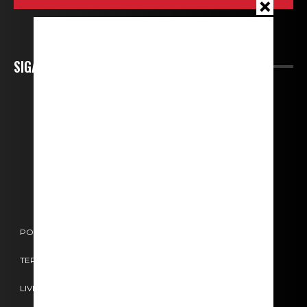
SIGA-NOS
POLÍTICA DE COOKIES
POLÍTICA DE PRIVACIDADE
TERMOS E CONDIÇÕES
CONTACTOS
FICHA TÉCNICA
LIVRO DE RECLAMAÇÕES