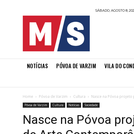
SÁBADO, AGOSTO 8, 20
NOTÍCIAS
PÓVOA DE VARZIM
VILA DO CON
Home
Póvoa de Varzim
Cultura
Nasce na Póvoa projeto 
Póvoa de Varzim
Cultura
Notícias
Sociedade
Nasce na Póvoa proj