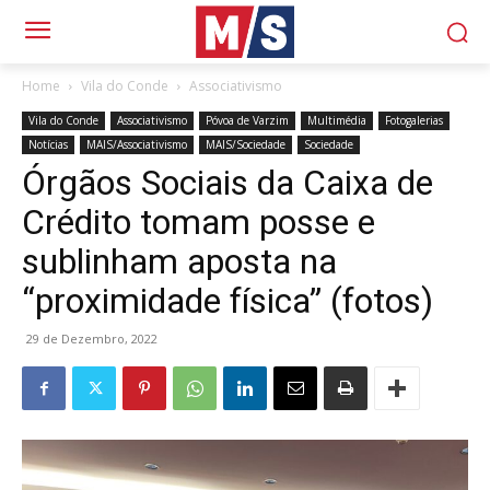
Home
Vila do Conde
Associativismo
Vila do Conde
Associativismo
Póvoa de Varzim
Multimédia
Fotogalerias
Notícias
MAIS/Associativismo
MAIS/Sociedade
Sociedade
Órgãos Sociais da Caixa de
Crédito tomam posse e
sublinham aposta na
“proximidade física” (fotos)
29 de Dezembro, 2022