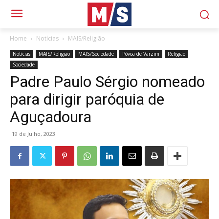
Home
Notícias
MAIS/Religião
Notícias
MAIS/Religião
MAIS/Sociedade
Póvoa de Varzim
Religião
Sociedade
Padre Paulo Sérgio nomeado
para dirigir paróquia de
Aguçadoura
19 de Julho, 2023