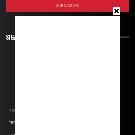
SIGA-NOS
POLÍTICA DE COOKIES
POLÍTICA DE PRIVACIDADE
TERMOS E CONDIÇÕES
CONTACTOS
FICHA TÉCNICA
LIVRO DE RECLAMAÇÕES