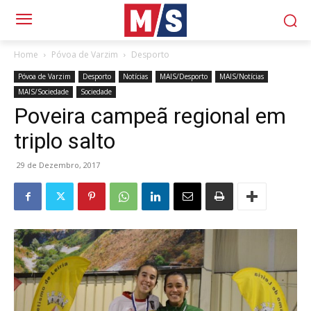
Home
Póvoa de Varzim
Desporto
Póvoa de Varzim
Desporto
Notícias
MAIS/Desporto
MAIS/Notícias
MAIS/Sociedade
Sociedade
Poveira campeã regional em
triplo salto
29 de Dezembro, 2017