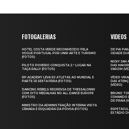
FOTOGALERIAS
VIDEOS
HOTEL COSTA VERDE RECONHECIDO PELA
DE PAI PAR
VOGUE PORTUGAL POR UNIR ARTE E TURISMO
CIDADE DUR
(FOTOS)
NICKY JAM
PILOTO POVEIRO CONQUISTA 2.º LUGAR NA
DAS MAIOR
TAÇA RALLY (FOTOS)
VARZIM (VÍ
RP ACADEMY LEVA 50 ATLETAS AO MUNDIAL E
VÍDEO VIR
PARTE JÁ SEXTA‑FEIRA (FOTOS)
DAS ATENÇ
(VÍDEO)
DANCING REBELS REGRESSA DE THESSALONIKI
COM OITO MEDALHAS NO ALL DANCE EUROPE
BRUNO TOR
(FOTOS)
COMANDO D
DE PRAIA (
MINISTRO DA ADMINISTRAÇÃO INTERNA VISITA
CÂMARA E ESQUADRA DA PÓVOA (FOTOS)
ESPETÁCUL
ESTÁDIO D