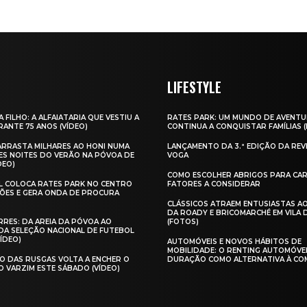
LIFESTYLE
A FILHO: A ALFAIATARIA QUE VESTIU A
RATES PARK: UM MUNDO DE AVENTU
ANTE 75 ANOS (VÍDEO)
CONTINUA A CONQUISTAR FAMÍLIAS 
 ARRASTA MILHARES AO HONI NUMA
LANÇAMENTO DA 3.ª EDIÇÃO DA REV
ES NOITES DO VERÃO NA PÓVOA DE
VOGA
DEO)
COMO ESCOLHER ABRIGOS PARA CAR
AL COLOCA RATES PARK NO CENTRO
FATORES A CONSIDERAR
ÕES E GERA ONDA DE PROCURA
CLÁSSICOS ATRAEM ENTUSIASTAS A
DA ROADY E BRICOMARCHÉ EM VILA
RES: DA AREIA DA PÓVOA AO
(FOTOS)
A SELEÇÃO NACIONAL DE FUTEBOL
VÍDEO)
AUTOMÓVEIS E NOVOS HÁBITOS DE
MOBILIDADE: O RENTING AUTOMÓVE
O DAS RUSGAS VOLTA A ENCHER O
DURAÇÃO COMO ALTERNATIVA À CO
O VARZIM ESTE SÁBADO (VÍDEO)