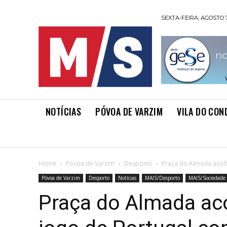
SEXTA-FEIRA, AGOSTO 7
NOTÍCIAS
PÓVOA DE VARZIM
VILA DO CON
Home
Póvoa de Varzim
Desporto
Praça do Almada acolhe
Póvoa de Varzim
Desporto
Notícias
MAIS/Desporto
MAIS/Sociedade
Praça do Almada ac