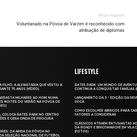
Artigo seguinte
Voluntariado na Póvoa de Varzim é reconhecido com
atribuição de diplomas
LIFESTYLE
A FILHO: A ALFAIATARIA QUE VESTIU A
RATES PARK: UM MUNDO DE AVENTU
ANTE 75 ANOS (VÍDEO)
CONTINUA A CONQUISTAR FAMÍLIAS 
 ARRASTA MILHARES AO HONI NUMA
LANÇAMENTO DA 3.ª EDIÇÃO DA REV
ES NOITES DO VERÃO NA PÓVOA DE
VOGA
DEO)
COMO ESCOLHER ABRIGOS PARA CAR
AL COLOCA RATES PARK NO CENTRO
FATORES A CONSIDERAR
ÕES E GERA ONDA DE PROCURA
CLÁSSICOS ATRAEM ENTUSIASTAS A
DA ROADY E BRICOMARCHÉ EM VILA
RES: DA AREIA DA PÓVOA AO
(FOTOS)
A SELEÇÃO NACIONAL DE FUTEBOL