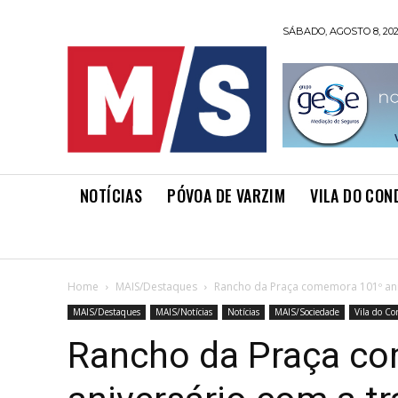
SÁBADO, AGOSTO 8, 20
NOTÍCIAS
PÓVOA DE VARZIM
VILA DO CON
Home
MAIS/Destaques
Rancho da Praça comemora 101º ani
MAIS/Destaques
MAIS/Notícias
Notícias
MAIS/Sociedade
Vila do C
Rancho da Praça c