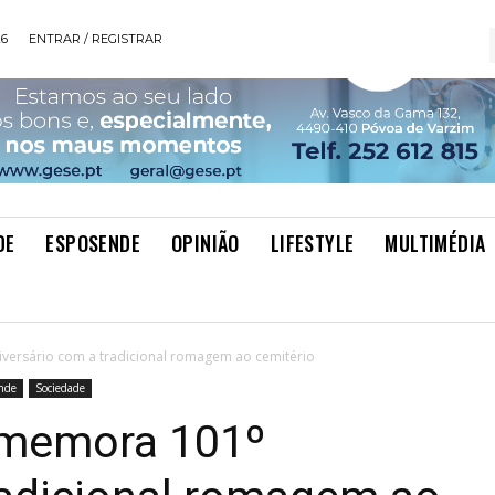
26
ENTRAR / REGISTRAR
DE
ESPOSENDE
OPINIÃO
LIFESTYLE
MULTIMÉDIA
versário com a tradicional romagem ao cemitério
onde
Sociedade
omemora 101º