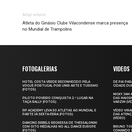
Artigo anterior
Atleta do Ginásio Clube Vilacondense marca presença
no Mundial de Trampolins
FOTOGALERIAS
VIDEOS
HOTEL COSTA VERDE RECONHECIDO PELA
DE PAI PAR
VOGUE PORTUGAL POR UNIR ARTE E TURISMO
CIDADE DUR
(FOTOS)
NICKY JAM
PILOTO POVEIRO CONQUISTA 2.º LUGAR NA
DAS MAIOR
TAÇA RALLY (FOTOS)
VARZIM (VÍ
RP ACADEMY LEVA 50 ATLETAS AO MUNDIAL E
VÍDEO VIR
PARTE JÁ SEXTA‑FEIRA (FOTOS)
DAS ATENÇ
(VÍDEO)
DANCING REBELS REGRESSA DE THESSALONIKI
COM OITO MEDALHAS NO ALL DANCE EUROPE
BRUNO TOR
(FOTOS)
COMANDO D