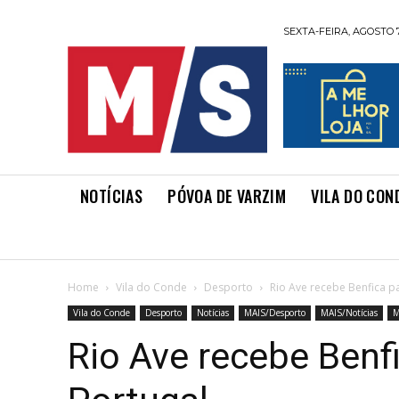
SEXTA-FEIRA, AGOSTO 7
NOTÍCIAS
PÓVOA DE VARZIM
VILA DO CON
Home
Vila do Conde
Desporto
Rio Ave recebe Benfica p
Vila do Conde
Desporto
Notícias
MAIS/Desporto
MAIS/Notícias
M
Rio Ave recebe Benf