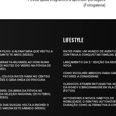
(Fotogaleria)
LIFESTYLE
A FILHO: A ALFAIATARIA QUE VESTIU A
RATES PARK: UM MUNDO DE AVENTU
ANTE 75 ANOS (VÍDEO)
CONTINUA A CONQUISTAR FAMÍLIAS 
 ARRASTA MILHARES AO HONI NUMA
LANÇAMENTO DA 3.ª EDIÇÃO DA REV
ES NOITES DO VERÃO NA PÓVOA DE
VOGA
DEO)
COMO ESCOLHER ABRIGOS PARA CAR
AL COLOCA RATES PARK NO CENTRO
FATORES A CONSIDERAR
ÕES E GERA ONDA DE PROCURA
CLÁSSICOS ATRAEM ENTUSIASTAS A
DA ROADY E BRICOMARCHÉ EM VILA
RES: DA AREIA DA PÓVOA AO
(FOTOS)
A SELEÇÃO NACIONAL DE FUTEBOL
VÍDEO)
AUTOMÓVEIS E NOVOS HÁBITOS DE
MOBILIDADE: O RENTING AUTOMÓVE
O DAS RUSGAS VOLTA A ENCHER O
DURAÇÃO COMO ALTERNATIVA À CO
O VARZIM ESTE SÁBADO (VÍDEO)