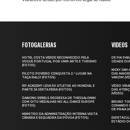
FOTOGALERIAS
VIDEOS
HOTEL COSTA VERDE RECONHECIDO PELA
DE PAI PAR
VOGUE PORTUGAL POR UNIR ARTE E TURISMO
CIDADE DUR
(FOTOS)
NICKY JAM
PILOTO POVEIRO CONQUISTA 2.º LUGAR NA
DAS MAIOR
TAÇA RALLY (FOTOS)
VARZIM (VÍ
RP ACADEMY LEVA 50 ATLETAS AO MUNDIAL E
VÍDEO VIR
PARTE JÁ SEXTA‑FEIRA (FOTOS)
DAS ATENÇ
(VÍDEO)
DANCING REBELS REGRESSA DE THESSALONIKI
COM OITO MEDALHAS NO ALL DANCE EUROPE
BRUNO TOR
(FOTOS)
COMANDO D
DE PRAIA (
MINISTRO DA ADMINISTRAÇÃO INTERNA VISITA
CÂMARA E ESQUADRA DA PÓVOA (FOTOS)
ESPETÁCUL
ESTÁDIO D