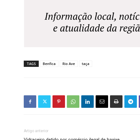
TAGS
Benfica
Rio Ave
taça
Artigo anterior
Vidraceiro detido por comércio ilegal de haxixe