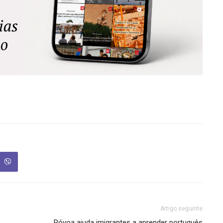
Artigo seguinte
Póvoa ajuda imigrantes a aprender português