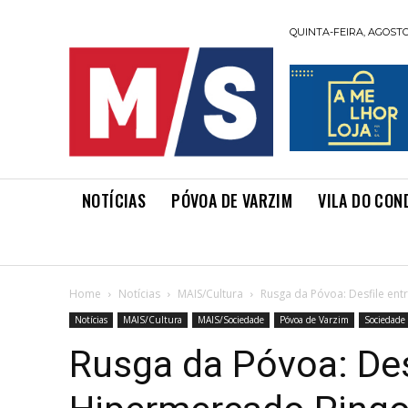
QUINTA-FEIRA, AGOSTO 
NOTÍCIAS
PÓVOA DE VARZIM
VILA DO CON
Home
Notícias
MAIS/Cultura
Rusga da Póvoa: Desfile ent
Notícias
MAIS/Cultura
MAIS/Sociedade
Póvoa de Varzim
Sociedade
Rusga da Póvoa: Desf