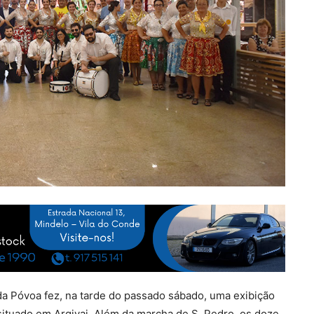
a Póvoa fez, na tarde do passado sábado, uma exibição
ituado em Argivai. Além da marcha de S. Pedro, os doze