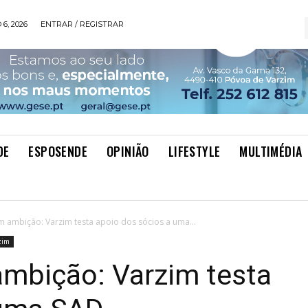
6, 2026
ENTRAR / REGISTRAR
DE
ESPOSENDE
OPINIÃO
LIFESTYLE
MULTIMÉDIA
m ambição: Varzim testa apoio dos sócios a uma...
zim
ambição: Varzim testa