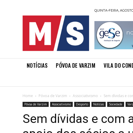
QUINTA-FEIRA, AGOSTO 
NOTÍCIAS
PÓVOA DE VARZIM
VILA DO CON
Home
Póvoa de Varzim
Associativismo
Sem dívidas e co
Póvoa de Varzim
Associativismo
Desporto
Notícias
Sociedade
Var
Sem dívidas e com 