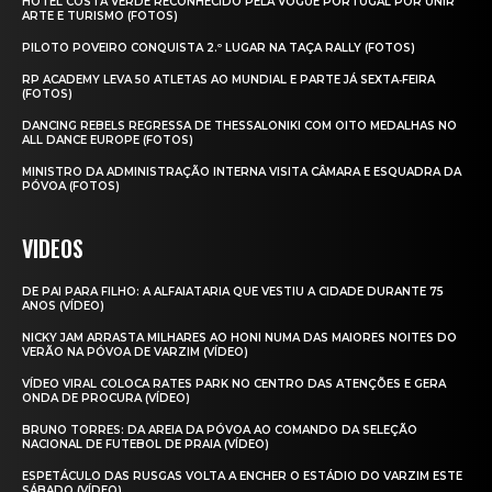
HOTEL COSTA VERDE RECONHECIDO PELA VOGUE PORTUGAL POR UNIR
ARTE E TURISMO (FOTOS)
PILOTO POVEIRO CONQUISTA 2.º LUGAR NA TAÇA RALLY (FOTOS)
RP ACADEMY LEVA 50 ATLETAS AO MUNDIAL E PARTE JÁ SEXTA‑FEIRA
(FOTOS)
DANCING REBELS REGRESSA DE THESSALONIKI COM OITO MEDALHAS NO
ALL DANCE EUROPE (FOTOS)
MINISTRO DA ADMINISTRAÇÃO INTERNA VISITA CÂMARA E ESQUADRA DA
PÓVOA (FOTOS)
VIDEOS
DE PAI PARA FILHO: A ALFAIATARIA QUE VESTIU A CIDADE DURANTE 75
ANOS (VÍDEO)
NICKY JAM ARRASTA MILHARES AO HONI NUMA DAS MAIORES NOITES DO
VERÃO NA PÓVOA DE VARZIM (VÍDEO)
VÍDEO VIRAL COLOCA RATES PARK NO CENTRO DAS ATENÇÕES E GERA
ONDA DE PROCURA (VÍDEO)
BRUNO TORRES: DA AREIA DA PÓVOA AO COMANDO DA SELEÇÃO
NACIONAL DE FUTEBOL DE PRAIA (VÍDEO)
ESPETÁCULO DAS RUSGAS VOLTA A ENCHER O ESTÁDIO DO VARZIM ESTE
SÁBADO (VÍDEO)