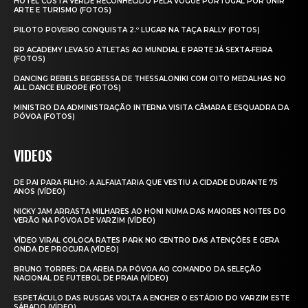
HOTEL COSTA VERDE RECONHECIDO PELA VOGUE PORTUGAL POR UNIR
ARTE E TURISMO (FOTOS)
PILOTO POVEIRO CONQUISTA 2.º LUGAR NA TAÇA RALLY (FOTOS)
RP ACADEMY LEVA 50 ATLETAS AO MUNDIAL E PARTE JÁ SEXTA‑FEIRA
(FOTOS)
DANCING REBELS REGRESSA DE THESSALONIKI COM OITO MEDALHAS NO
ALL DANCE EUROPE (FOTOS)
MINISTRO DA ADMINISTRAÇÃO INTERNA VISITA CÂMARA E ESQUADRA DA
PÓVOA (FOTOS)
VIDEOS
DE PAI PARA FILHO: A ALFAIATARIA QUE VESTIU A CIDADE DURANTE 75
ANOS (VÍDEO)
NICKY JAM ARRASTA MILHARES AO HONI NUMA DAS MAIORES NOITES DO
VERÃO NA PÓVOA DE VARZIM (VÍDEO)
VÍDEO VIRAL COLOCA RATES PARK NO CENTRO DAS ATENÇÕES E GERA
ONDA DE PROCURA (VÍDEO)
BRUNO TORRES: DA AREIA DA PÓVOA AO COMANDO DA SELEÇÃO
NACIONAL DE FUTEBOL DE PRAIA (VÍDEO)
ESPETÁCULO DAS RUSGAS VOLTA A ENCHER O ESTÁDIO DO VARZIM ESTE
SÁBADO (VÍDEO)