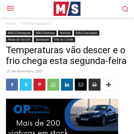
Home
MAIS/Destaques
MAIS/Destaques
MAIS/Notícias
Notícias
MAIS/Sociedade
Póvoa de Varzim
Sociedade
Vila do Conde
Temperaturas vão descer e o
frio chega esta segunda-feira
21 de Novembro, 2021