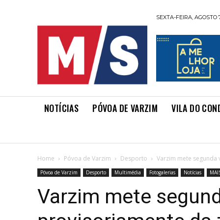
SEXTA-FEIRA, AGOSTO 7
NOTÍCIAS
PÓVOA DE VARZIM
VILA DO CON
Home
Póvoa de Varzim
Desporto
Varzim mete segunda vi
Póvoa de Varzim
Desporto
Multimédia
Fotogalerias
Notícias
MAI
Varzim mete segunda