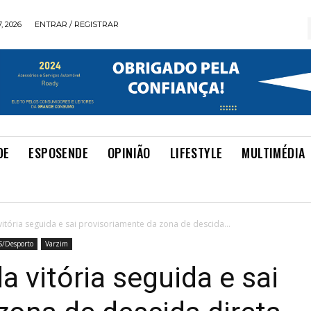
, 2026
ENTRAR / REGISTRAR
DE
ESPOSENDE
OPINIÃO
LIFESTYLE
MULTIMÉDIA
tória seguida e sai provisoriamente da zona de descida...
S/Desporto
Varzim
 vitória seguida e sai