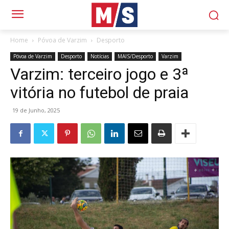
Home
Póvoa de Varzim
Desporto
Póvoa de Varzim
Desporto
Notícias
MAIS/Desporto
Varzim
Varzim: terceiro jogo e 3ª
vitória no futebol de praia
19 de Junho, 2025