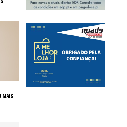
MA
O MAIS-