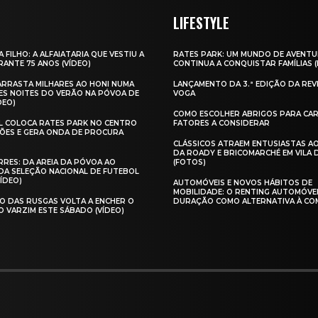
LIFESTYLE
A FILHO: A ALFAIATARIA QUE VESTIU A
RATES PARK: UM MUNDO DE AVENTU
ANTE 75 ANOS (VÍDEO)
CONTINUA A CONQUISTAR FAMÍLIAS 
 ARRASTA MILHARES AO HONI NUMA
LANÇAMENTO DA 3.ª EDIÇÃO DA REV
ES NOITES DO VERÃO NA PÓVOA DE
VOGA
DEO)
COMO ESCOLHER ABRIGOS PARA CAR
AL COLOCA RATES PARK NO CENTRO
FATORES A CONSIDERAR
ÕES E GERA ONDA DE PROCURA
CLÁSSICOS ATRAEM ENTUSIASTAS A
DA ROADY E BRICOMARCHÉ EM VILA
RES: DA AREIA DA PÓVOA AO
(FOTOS)
A SELEÇÃO NACIONAL DE FUTEBOL
VÍDEO)
AUTOMÓVEIS E NOVOS HÁBITOS DE
MOBILIDADE: O RENTING AUTOMÓVE
O DAS RUSGAS VOLTA A ENCHER O
DURAÇÃO COMO ALTERNATIVA À CO
O VARZIM ESTE SÁBADO (VÍDEO)