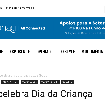
26
ENTRAR / REGISTRAR
DE
ESPOSENDE
OPINIÃO
LIFESTYLE
MULTIMÉDIA
celebra Dia da Criança este sábado
MAIS/Cultura
MAIS/Notícias
MAIS/Sociedade
Sociedade
elebra Dia da Criança