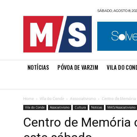
SÁBADO, AGOSTO 8, 20
NOTÍCIAS
PÓVOA DE VARZIM
VILA DO CON
Home
Vila do Conde
Associativismo
Centro de Memória 
Vila do Conde
Associativismo
Cultura
Notícias
MAIS/Associativismo
Centro de Memória c