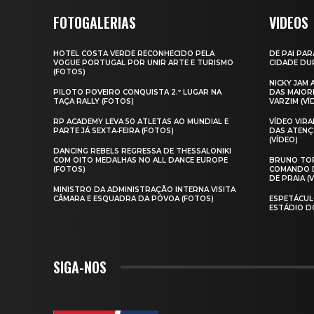
FOTOGALERIAS
VIDEOS
HOTEL COSTA VERDE RECONHECIDO PELA
DE PAI PAR
VOGUE PORTUGAL POR UNIR ARTE E TURISMO
CIDADE DUR
(FOTOS)
NICKY JAM
PILOTO POVEIRO CONQUISTA 2.º LUGAR NA
DAS MAIOR
TAÇA RALLY (FOTOS)
VARZIM (VÍ
RP ACADEMY LEVA 50 ATLETAS AO MUNDIAL E
VÍDEO VIR
PARTE JÁ SEXTA‑FEIRA (FOTOS)
DAS ATENÇ
(VÍDEO)
DANCING REBELS REGRESSA DE THESSALONIKI
COM OITO MEDALHAS NO ALL DANCE EUROPE
BRUNO TOR
(FOTOS)
COMANDO D
DE PRAIA (
MINISTRO DA ADMINISTRAÇÃO INTERNA VISITA
CÂMARA E ESQUADRA DA PÓVOA (FOTOS)
ESPETÁCUL
ESTÁDIO D
SIGA-NOS