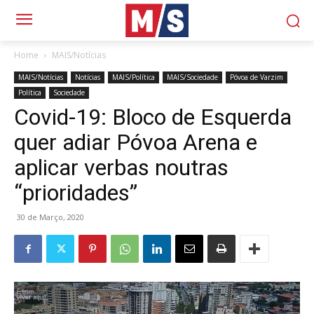
Home
MAIS/Notícias
MAIS/Notícias
Notícias
MAIS/Política
MAIS/Sociedade
Póvoa de Varzim
Política
Sociedade
Covid-19: Bloco de Esquerda
quer adiar Póvoa Arena e
aplicar verbas noutras
“prioridades”
30 de Março, 2020