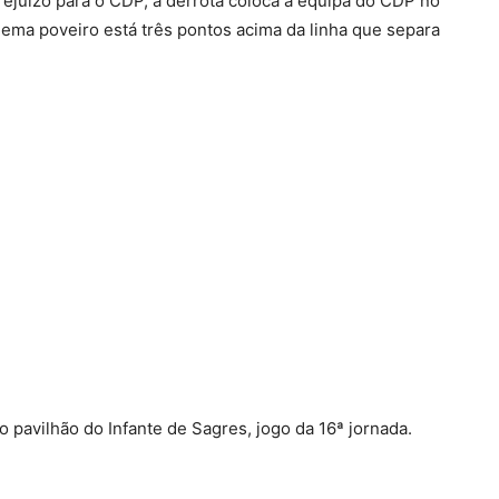
ejuízo para o CDP, a derrota coloca a equipa do CDP no
ema poveiro está três pontos acima da linha que separa
o pavilhão do Infante de Sagres, jogo da 16ª jornada.