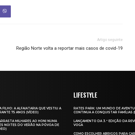
Artigo seguinte
Região Norte volta a reportar mais casos de covid-19
LIFESTYLE
A FILHO: A ALFAIATARIA QUE VESTIU A
RATES PARK: UM MUNDO DE AVENTU
ANTE 75 ANOS (VÍDEO)
CONTINUA A CONQUISTAR FAMÍLIAS 
 ARRASTA MILHARES AO HONI NUMA
LANÇAMENTO DA 3.ª EDIÇÃO DA REV
ES NOITES DO VERÃO NA PÓVOA DE
VOGA
DEO)
COMO ESCOLHER ABRIGOS PARA CAR