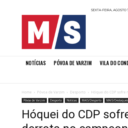
SEXTA-FEIRA, AGOSTO 7
NOTÍCIAS
PÓVOA DE VARZIM
VILA DO CON
Home
Póvoa de Varzim
Desporto
Hóquei do CDP sofre 
Póvoa de Varzim
Desporto
Notícias
MAIS/Desporto
MAIS/Destaques
Hóquei do CDP sofre