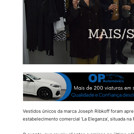
Vestidos únicos da marca Joseph Ribkoff foram apres
estabelecimento comercial ‘La Eleganza’, situada na