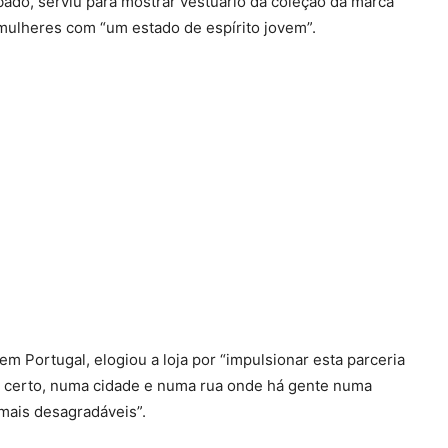
bado, serviu para mostrar vestuário da coleção da marca
a mulheres com “um estado de espírito jovem”.
m Portugal, elogiou a loja por “impulsionar esta parceria
o certo, numa cidade e numa rua onde há gente numa
 mais desagradáveis”.