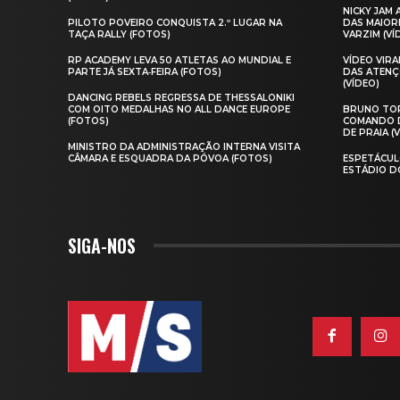
NICKY JAM
PILOTO POVEIRO CONQUISTA 2.º LUGAR NA
DAS MAIOR
TAÇA RALLY (FOTOS)
VARZIM (VÍ
RP ACADEMY LEVA 50 ATLETAS AO MUNDIAL E
VÍDEO VIR
PARTE JÁ SEXTA‑FEIRA (FOTOS)
DAS ATENÇ
(VÍDEO)
DANCING REBELS REGRESSA DE THESSALONIKI
COM OITO MEDALHAS NO ALL DANCE EUROPE
BRUNO TOR
(FOTOS)
COMANDO D
DE PRAIA (
MINISTRO DA ADMINISTRAÇÃO INTERNA VISITA
CÂMARA E ESQUADRA DA PÓVOA (FOTOS)
ESPETÁCUL
ESTÁDIO D
SIGA-NOS