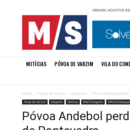
SÁBADO, AGOSTO 8, 20
NOTÍCIAS
PÓVOA DE VARZIM
VILA DO CON
Home
Póvoa de Varzim
Desporto
Póvoa Andebol perde 
Póvoa de Varzim
Desporto
Notícias
MAIS/Desporto
MAIS/Destaques
Póvoa Andebol perd