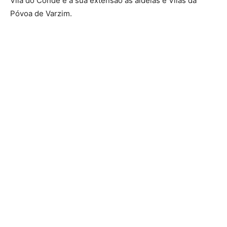
Vila do Conde e a sua extensão às aldeias e Vilas da
Póvoa de Varzim.