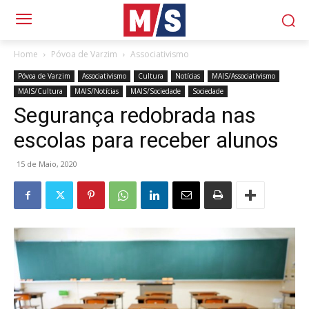
Home
Póvoa de Varzim
Associativismo
Póvoa de Varzim
Associativismo
Cultura
Notícias
MAIS/Associativismo
MAIS/Cultura
MAIS/Notícias
MAIS/Sociedade
Sociedade
Segurança redobrada nas
escolas para receber alunos
15 de Maio, 2020