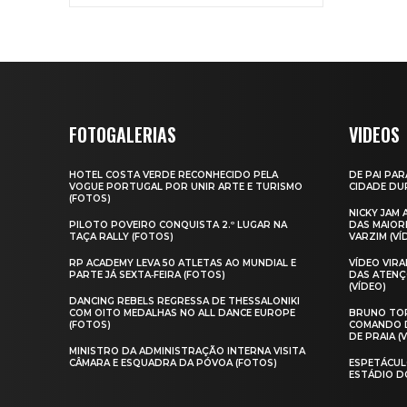
FOTOGALERIAS
VIDEOS
HOTEL COSTA VERDE RECONHECIDO PELA
DE PAI PAR
VOGUE PORTUGAL POR UNIR ARTE E TURISMO
CIDADE DUR
(FOTOS)
NICKY JAM
PILOTO POVEIRO CONQUISTA 2.º LUGAR NA
DAS MAIOR
TAÇA RALLY (FOTOS)
VARZIM (VÍ
RP ACADEMY LEVA 50 ATLETAS AO MUNDIAL E
VÍDEO VIR
PARTE JÁ SEXTA‑FEIRA (FOTOS)
DAS ATENÇ
(VÍDEO)
DANCING REBELS REGRESSA DE THESSALONIKI
COM OITO MEDALHAS NO ALL DANCE EUROPE
BRUNO TOR
(FOTOS)
COMANDO D
DE PRAIA (
MINISTRO DA ADMINISTRAÇÃO INTERNA VISITA
CÂMARA E ESQUADRA DA PÓVOA (FOTOS)
ESPETÁCUL
ESTÁDIO D