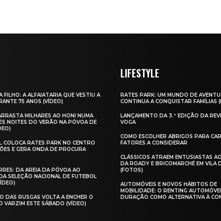
LIFESTYLE
A FILHO: A ALFAIATARIA QUE VESTIU A
RATES PARK: UM MUNDO DE AVENTU
ANTE 75 ANOS (VÍDEO)
CONTINUA A CONQUISTAR FAMÍLIAS 
 ARRASTA MILHARES AO HONI NUMA
LANÇAMENTO DA 3.ª EDIÇÃO DA REV
ES NOITES DO VERÃO NA PÓVOA DE
VOGA
DEO)
COMO ESCOLHER ABRIGOS PARA CAR
AL COLOCA RATES PARK NO CENTRO
FATORES A CONSIDERAR
ÕES E GERA ONDA DE PROCURA
CLÁSSICOS ATRAEM ENTUSIASTAS A
DA ROADY E BRICOMARCHÉ EM VILA
RES: DA AREIA DA PÓVOA AO
(FOTOS)
A SELEÇÃO NACIONAL DE FUTEBOL
VÍDEO)
AUTOMÓVEIS E NOVOS HÁBITOS DE
MOBILIDADE: O RENTING AUTOMÓVE
O DAS RUSGAS VOLTA A ENCHER O
DURAÇÃO COMO ALTERNATIVA À CO
O VARZIM ESTE SÁBADO (VÍDEO)