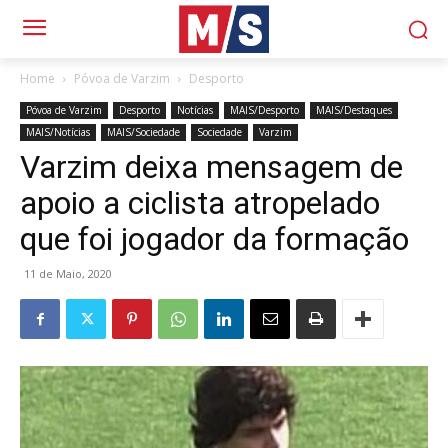
Home
Póvoa de Varzim
Desporto
Póvoa de Varzim
Desporto
Notícias
MAIS/Desporto
MAIS/Destaques
MAIS/Notícias
MAIS/Sociedade
Sociedade
Varzim
Varzim deixa mensagem de
apoio a ciclista atropelado
que foi jogador da formação
11 de Maio, 2020