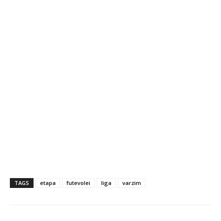
TAGS
etapa
futevolei
liga
varzim