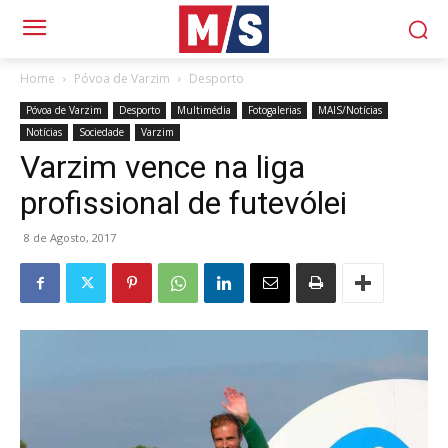
Home
Póvoa de Varzim
Desporto
Póvoa de Varzim
Desporto
Multimédia
Fotogalerias
MAIS/Notícias
Notícias
Sociedade
Varzim
Varzim vence na liga
profissional de futevólei
8 de Agosto, 2017