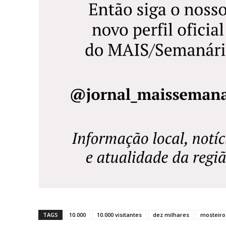
TAGS
10.000
10.000 visitantes
dez milhares
mosteiro