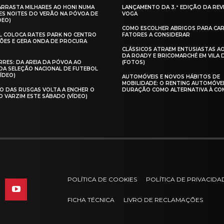
 ARRASTA MILHARES AO HONI NUMA
LANÇAMENTO DA 3.ª EDIÇÃO DA REV
ES NOITES DO VERÃO NA PÓVOA DE
VOGA
DEO)
COMO ESCOLHER ABRIGOS PARA CAR
AL COLOCA RATES PARK NO CENTRO
FATORES A CONSIDERAR
ÕES E GERA ONDA DE PROCURA
CLÁSSICOS ATRAEM ENTUSIASTAS A
DA ROADY E BRICOMARCHÉ EM VILA
RES: DA AREIA DA PÓVOA AO
(FOTOS)
A SELEÇÃO NACIONAL DE FUTEBOL
VÍDEO)
AUTOMÓVEIS E NOVOS HÁBITOS DE
MOBILIDADE: O RENTING AUTOMÓVE
O DAS RUSGAS VOLTA A ENCHER O
DURAÇÃO COMO ALTERNATIVA À CO
O VARZIM ESTE SÁBADO (VÍDEO)
POLÍTICA DE COOKIES
POLÍTICA DE PRIVACIDA
FICHA TÉCNICA
LIVRO DE RECLAMAÇÕES