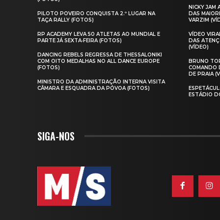
NICKY JAM
PILOTO POVEIRO CONQUISTA 2.º LUGAR NA
DAS MAIOR
TAÇA RALLY (FOTOS)
VARZIM (VÍ
RP ACADEMY LEVA 50 ATLETAS AO MUNDIAL E
VÍDEO VIR
PARTE JÁ SEXTA‑FEIRA (FOTOS)
DAS ATENÇ
(VÍDEO)
DANCING REBELS REGRESSA DE THESSALONIKI
COM OITO MEDALHAS NO ALL DANCE EUROPE
BRUNO TOR
(FOTOS)
COMANDO D
DE PRAIA (
MINISTRO DA ADMINISTRAÇÃO INTERNA VISITA
CÂMARA E ESQUADRA DA PÓVOA (FOTOS)
ESPETÁCUL
ESTÁDIO D
SIGA-NOS