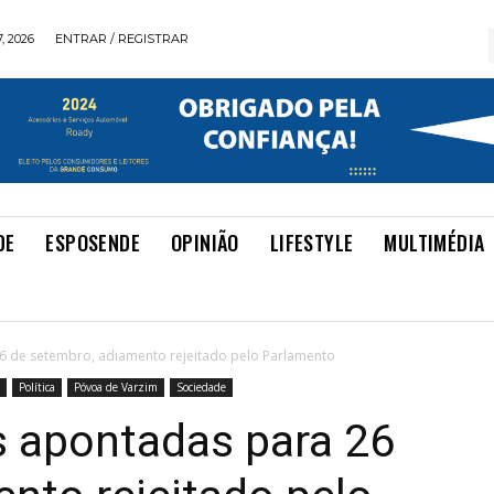
, 2026
ENTRAR / REGISTRAR
DE
ESPOSENDE
OPINIÃO
LIFESTYLE
MULTIMÉDIA
26 de setembro, adiamento rejeitado pelo Parlamento
Política
Póvoa de Varzim
Sociedade
s apontadas para 26