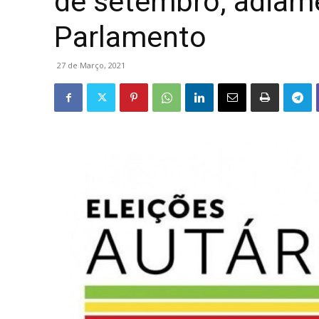
de setembro, adiame
Parlamento
27 de Março, 2021