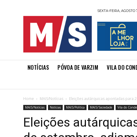
SEXTA-FEIRA, AGOSTO 7
NOTÍCIAS
PÓVOA DE VARZIM
VILA DO CON
Home
MAIS/Notícias
Eleições autárquicas apontadas para 
MAIS/Notícias
Notícias
MAIS/Política
MAIS/Sociedade
Vila do Conde
Eleições autárquica